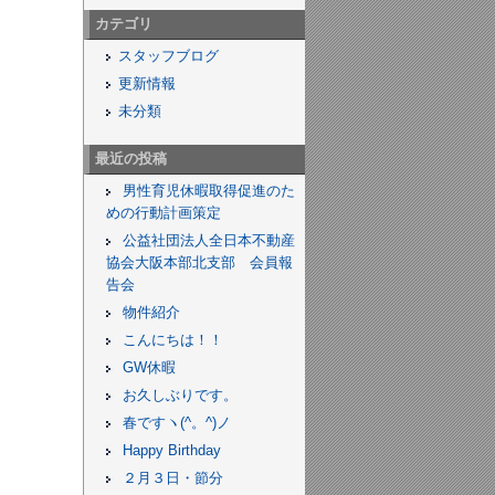
カテゴリ
スタッフブログ
更新情報
未分類
最近の投稿
男性育児休暇取得促進のた
めの行動計画策定
公益社団法人全日本不動産
協会大阪本部北支部 会員報
告会
物件紹介
こんにちは！！
GW休暇
お久しぶりです。
春ですヽ(^。^)ノ
Happy Birthday
２月３日・節分