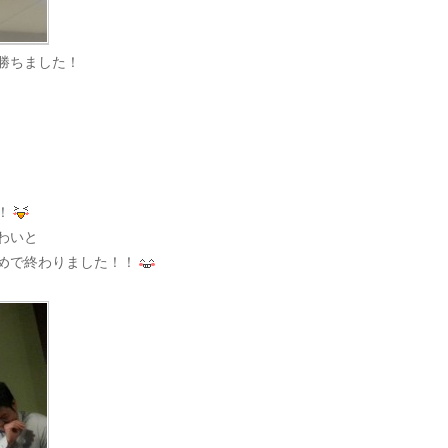
勝ちました！
！
わいと
めで終わりました！！